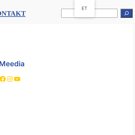
ET
OTSI
ONTAKT
Meedia
cebook
Instagram
YouTube