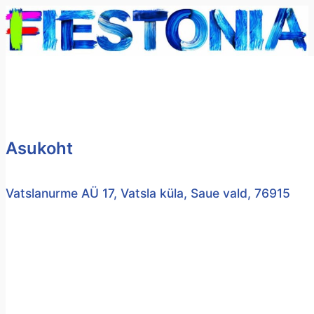
Liigu
sisu
juurde
Asukoht
Vatslanurme AÜ 17, Vatsla küla, Saue vald, 76915