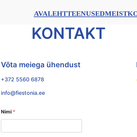
AVALEHT
TEENUSED
MEIST
K
KONTAKT
Võta meiega ühendust
Fa
+372 5560 6878
info@fiestonia.ee
Nimi
*